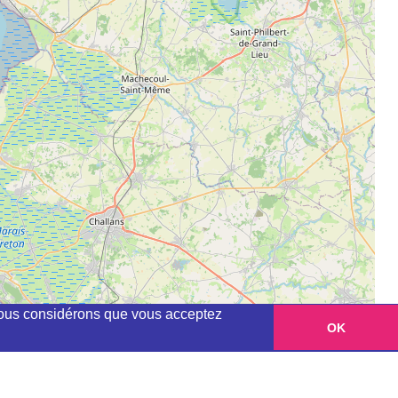
, nous considérons que vous acceptez
OK
Leaflet
|
©
OpenStreetMap
contributors