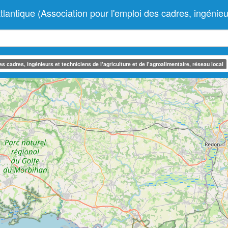
ue (Association pour l'emploi des cadres, ingénieurs e
 cadres, ingénieurs et techniciens de l'agriculture et de l'agroalimentaire, réseau local