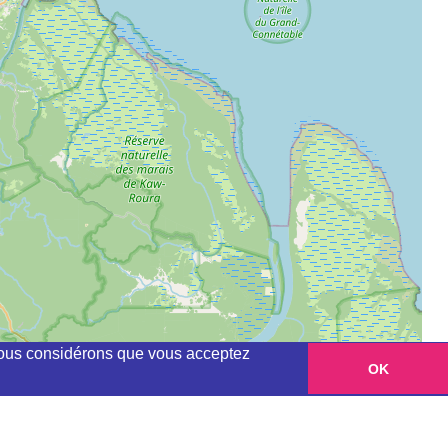
, nous considérons que vous acceptez
OK
Leaflet
|
©
OpenStreetMap
contributors