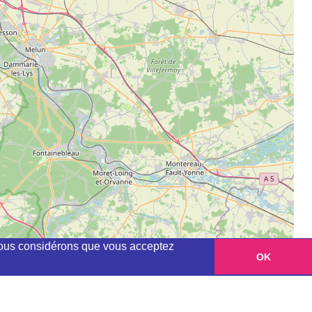
, nous considérons que vous acceptez
OK
Leaflet
|
©
OpenStreetMap
contributors