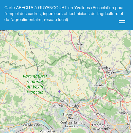
Carte APECITA à GUYANCOURT en Yvelines (Association pour
+
l'emploi des cadres, ingénieurs et techniciens de l'agriculture et
de l'agroalimentaire, réseau local)
−