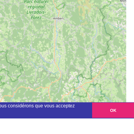
, nous considérons que vous acceptez
OK
Leaflet
|
©
OpenStreetMap
contributors