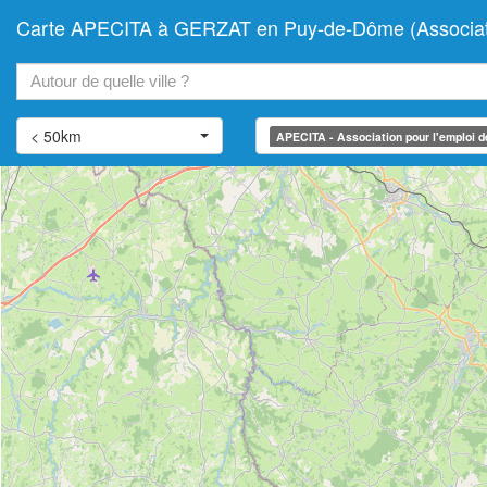
Carte APECITA à GERZAT en Puy-de-Dôme (Association po
+
−
< 50km
APECITA - Association pour l'emploi des