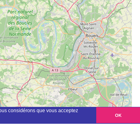
, nous considérons que vous acceptez
OK
Leaflet
|
©
OpenStreetMap
contributors