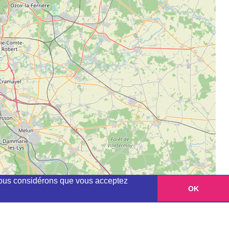
, nous considérons que vous acceptez
OK
Leaflet
|
©
OpenStreetMap
contributors