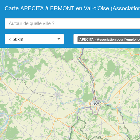
Carte APECITA à ERMONT en Val-d'Oise (Association pou
+
−
< 50km
APECITA - Association pour l'emploi des