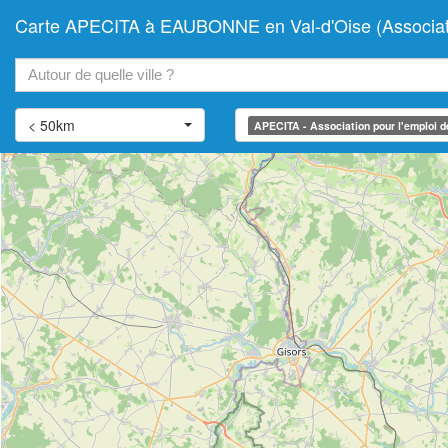
Carte APECITA à EAUBONNE en Val-d'Oise (Association p
+
−
< 50km
APECITA - Association pour l'emploi des