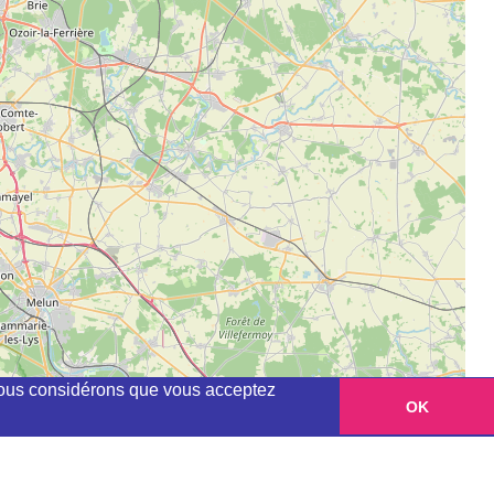
, nous considérons que vous acceptez
OK
Leaflet
|
©
OpenStreetMap
contributors