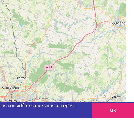
, nous considérons que vous acceptez
OK
Leaflet
|
©
OpenStreetMap
contributors