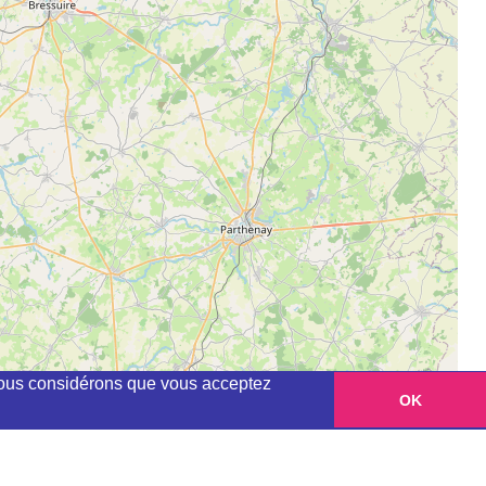
, nous considérons que vous acceptez
OK
Leaflet
|
©
OpenStreetMap
contributors