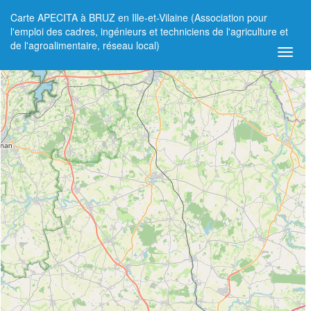
Carte APECITA à BRUZ en Ille-et-Vilaine (Association pour
+
l'emploi des cadres, ingénieurs et techniciens de l'agriculture et
de l'agroalimentaire, réseau local)
−