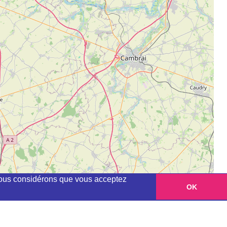
, nous considérons que vous acceptez
OK
Leaflet
|
©
OpenStreetMap
contributors