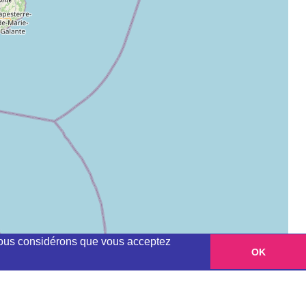
, nous considérons que vous acceptez
OK
Leaflet
|
©
OpenStreetMap
contributors