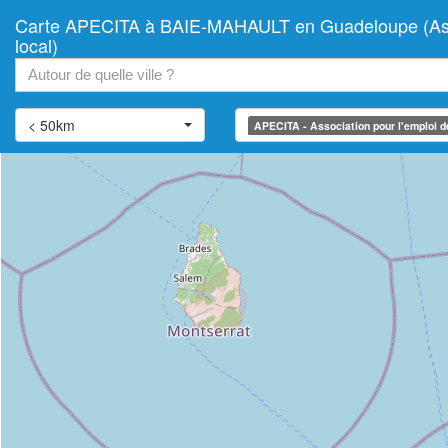
Carte APECITA à BAIE-MAHAULT en Guadeloupe (Associat
+
local)
−
< 50km
APECITA - Association pour l'emploi des