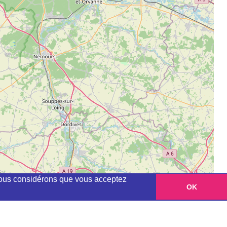
, nous considérons que vous acceptez
OK
Leaflet
|
©
OpenStreetMap
contributors