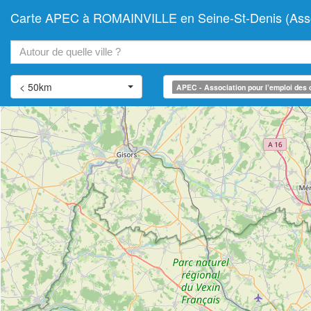
Carte APEC à ROMAINVILLE en Seine-St-Denis (Associ
+
−
< 50km
APEC - Association pour l’emploi des 