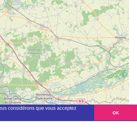
, nous considérons que vous acceptez
OK
Leaflet
|
©
OpenStreetMap
contributors