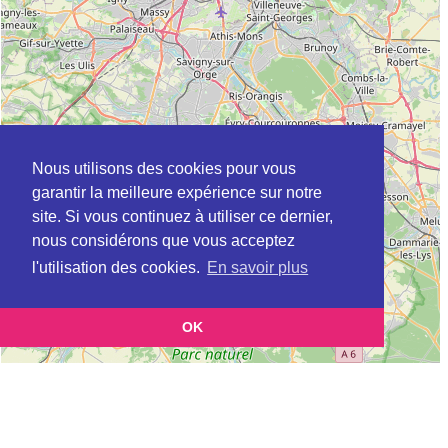
Nous utilisons des cookies pour vous
garantir la meilleure expérience sur notre
site. Si vous continuez à utiliser ce dernier,
nous considérons que vous acceptez
l'utilisation des cookies.
En savoir plus
OK
Leaflet
|
©
OpenStreetMap
contributors
Cette page vous présente la
Carte APEC à PIERREFITTE-SUR-SEINE en
et vous permet de
Seine-St-Denis (Association pour l’emploi des cadres)