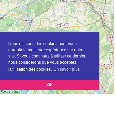
Nous utilisons des cookies pour vous
garantir la meilleure expérience sur notre
site. Si vous continuez à utiliser ce dernier,
nous considérons que vous acceptez
l'utilisation des cookies.
En savoir plus
OK
Leaflet
|
©
OpenStreetMap
contributors
Cette page vous présente la
Carte APEC à ORANGE en Vaucluse
et vous permet de connaitre les
(Association pour l’emploi des cadres)