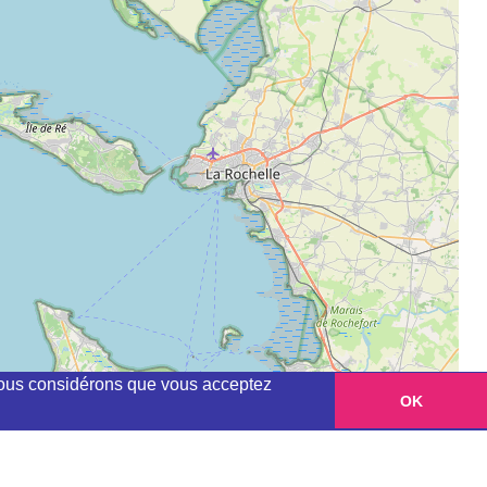
, nous considérons que vous acceptez
OK
Leaflet
|
©
OpenStreetMap
contributors