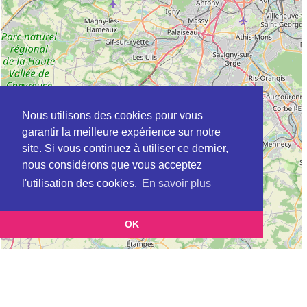
Nous utilisons des cookies pour vous
garantir la meilleure expérience sur notre
site. Si vous continuez à utiliser ce dernier,
nous considérons que vous acceptez
l'utilisation des cookies.
En savoir plus
OK
Leaflet
|
©
OpenStreetMap
contributors
Cette page vous présente la
Carte APEC à MONTIGNY-LES-CORMEILLES
et vous permet de
en Val-d'Oise (Association pour l’emploi des cadres)