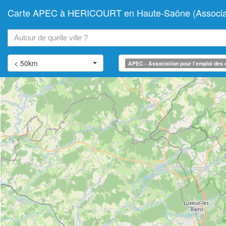
Carte APEC à HERICOURT en Haute-Saône (Associatio
+
−
< 50km
APEC - Association pour l’emploi des 