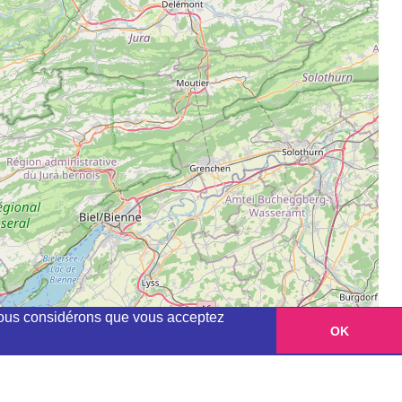
, nous considérons que vous acceptez
OK
Leaflet
|
©
OpenStreetMap
contributors