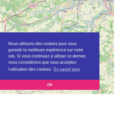
Nous utilisons des cookies pour vous
garantir la meilleure expérience sur notre
site. Si vous continuez à utiliser ce dernier,
nous considérons que vous acceptez
l'utilisation des cookies.
En savoir plus
OK
Leaflet
|
©
OpenStreetMap
contributors
Cette page vous présente la
Carte APEC à GARCHES en Hauts-de-Seine
et vous permet de connaitre les
(Association pour l’emploi des cadres)