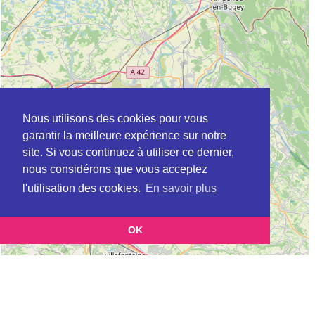
Nous utilisons des cookies pour vous
garantir la meilleure expérience sur notre
site. Si vous continuez à utiliser ce dernier,
nous considérons que vous acceptez
l'utilisation des cookies.
En savoir plus
OK
Leaflet
|
©
OpenStreetMap
contributors
Cette page vous présente la
Carte APEC à BOURG-EN-BRESSE en Ain
et vous permet de connaitre les
(Association pour l’emploi des cadres)