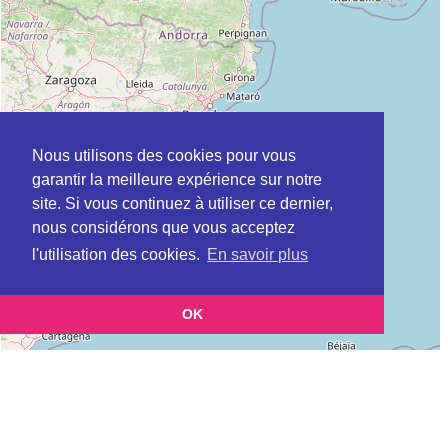
Nous utilisons des cookies pour vous
garantir la meilleure expérience sur notre
site. Si vous continuez à utiliser ce dernier,
nous considérons que vous acceptez
l'utilisation des cookies.
En savoir plus
OK
Leaflet
|
©
OpenStreetMap
contributors
Cette page vous présente la
Carte ANAH (Agence nationale de l’habitat,
et vous permet de connaitre les coordonnées (postale,
réseau local)
téléphonique, site internet, horaires) de chacun d'entre eux.