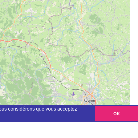
, nous considérons que vous acceptez
OK
Leaflet
|
©
OpenStreetMap
contributors