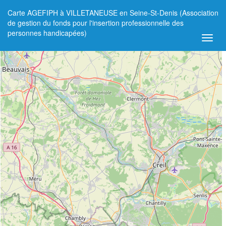
Carte AGEFIPH à VILLETANEUSE en Seine-St-Denis (Association
+
de gestion du fonds pour l'insertion professionnelle des
personnes handicapées)
−