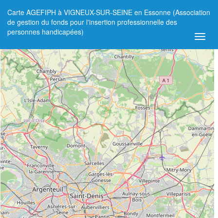
Carte AGEFIPH à VIGNEUX-SUR-SEINE en Essonne (Association
+
de gestion du fonds pour l'insertion professionnelle des
personnes handicapées)
−