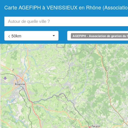
Carte AGEFIPH à VENISSIEUX en Rhône (Association d
+
−
< 50km
AGEFIPH - Association de gestion du f