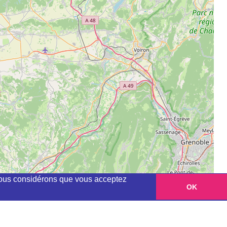
, nous considérons que vous acceptez
OK
Leaflet
|
©
OpenStreetMap
contributors