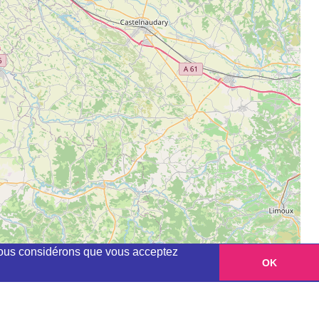
, nous considérons que vous acceptez
OK
Leaflet
|
©
OpenStreetMap
contributors