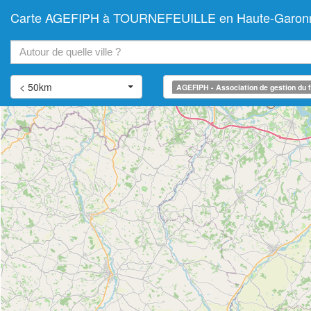
Carte AGEFIPH à TOURNEFEUILLE en Haute-Garonne (As
+
−
< 50km
AGEFIPH - Association de gestion du f