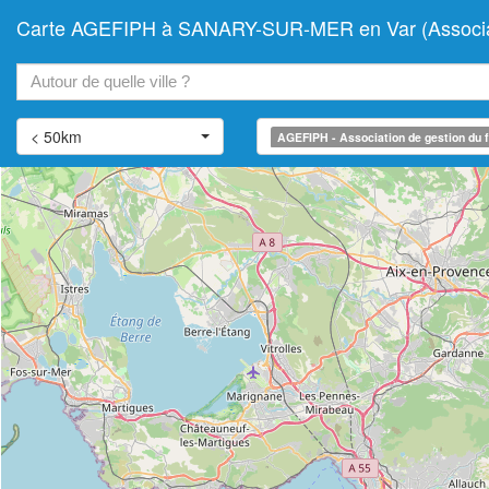
Carte AGEFIPH à SANARY-SUR-MER en Var (Association
+
−
< 50km
AGEFIPH - Association de gestion du f