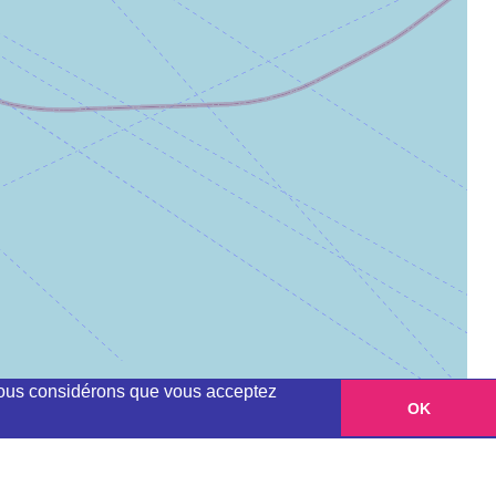
, nous considérons que vous acceptez
OK
Leaflet
|
©
OpenStreetMap
contributors