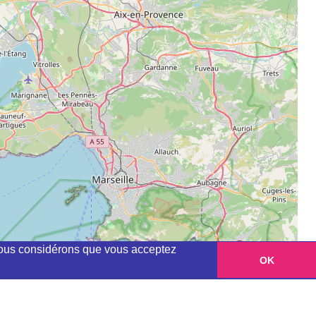
, nous considérons que vous acceptez
OK
Leaflet
|
©
OpenStreetMap
contributors