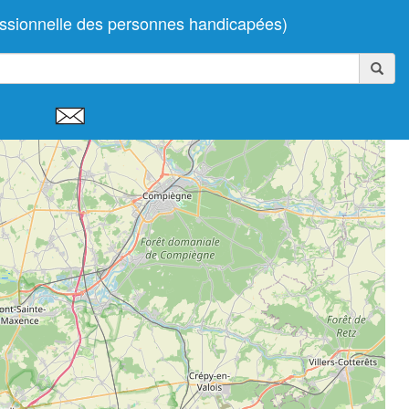
essionnelle des personnes handicapées)