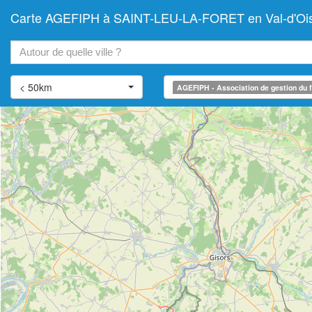
Carte AGEFIPH à SAINT-LEU-LA-FORET en Val-d'Oise (A
+
−
< 50km
AGEFIPH - Association de gestion du f