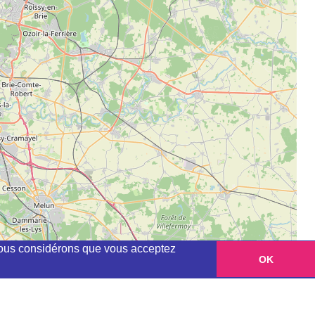
, nous considérons que vous acceptez
OK
Leaflet
|
©
OpenStreetMap
contributors