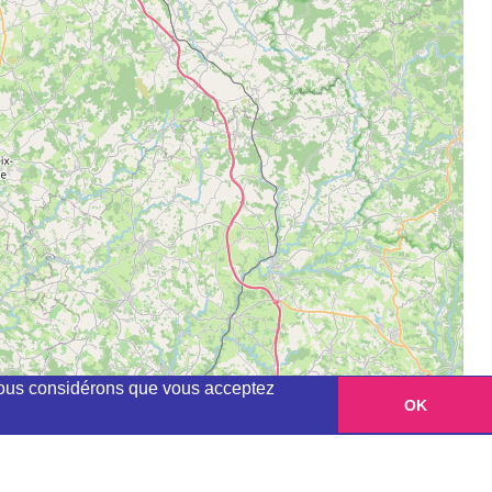
, nous considérons que vous acceptez
OK
Leaflet
|
©
OpenStreetMap
contributors