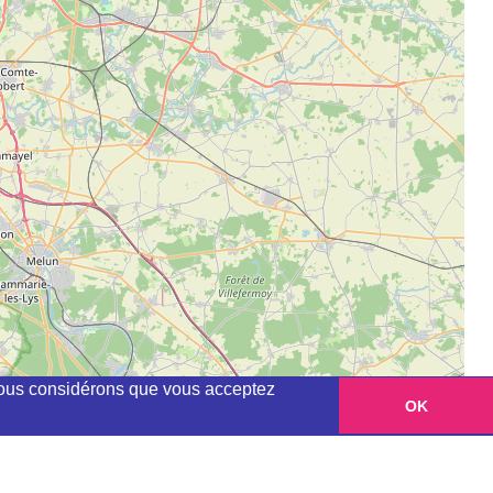
, nous considérons que vous acceptez
OK
Leaflet
|
©
OpenStreetMap
contributors