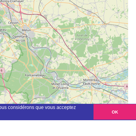
, nous considérons que vous acceptez
OK
Leaflet
|
©
OpenStreetMap
contributors