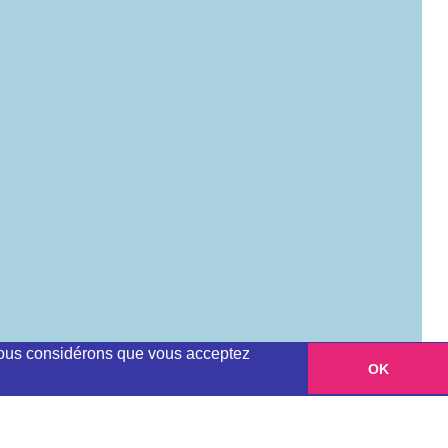
, nous considérons que vous acceptez
OK
Leaflet
|
©
OpenStreetMap
contributors