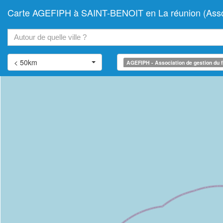
Carte AGEFIPH à SAINT-BENOIT en La réunion (Associa
+
−
< 50km
AGEFIPH - Association de gestion du f