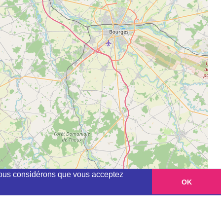
, nous considérons que vous acceptez
OK
Leaflet
|
©
OpenStreetMap
contributors