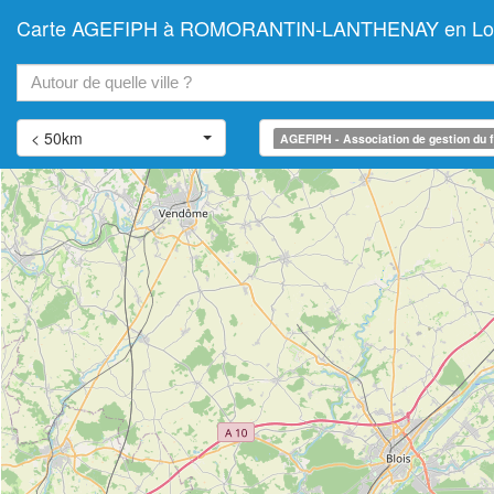
Carte AGEFIPH à ROMORANTIN-LANTHENAY en Loir-et-C
+
−
< 50km
AGEFIPH - Association de gestion du f