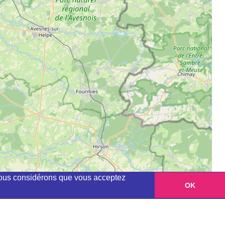
, nous considérons que vous acceptez
OK
Leaflet
|
©
OpenStreetMap
contributors