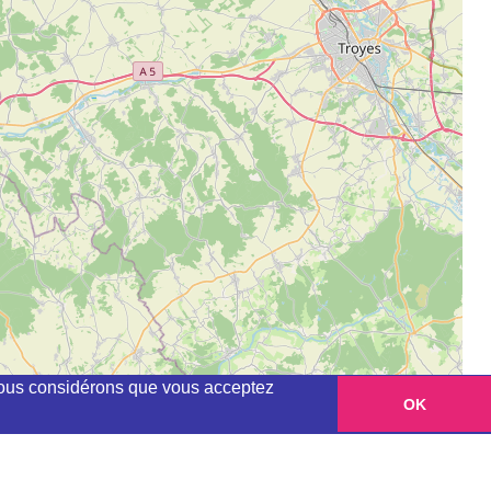
, nous considérons que vous acceptez
OK
Leaflet
|
©
OpenStreetMap
contributors