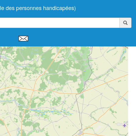
lle des personnes handicapées)