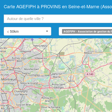
Carte AGEFIPH à PROVINS en Seine-et-Marne (Associat
+
−
< 50km
AGEFIPH - Association de gestion du f