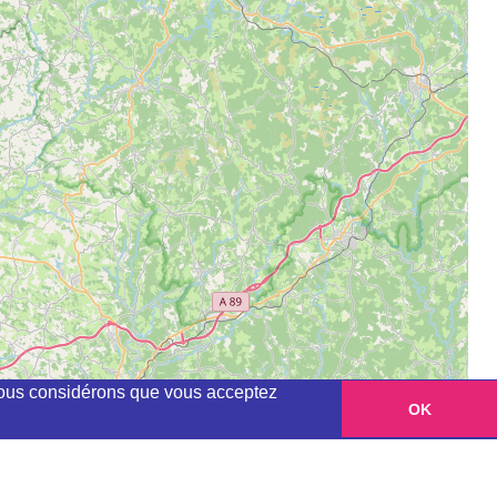
, nous considérons que vous acceptez
OK
Leaflet
|
©
OpenStreetMap
contributors