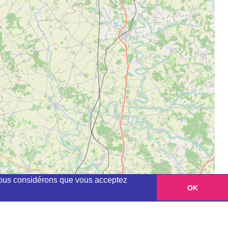
, nous considérons que vous acceptez
OK
Leaflet
|
©
OpenStreetMap
contributors