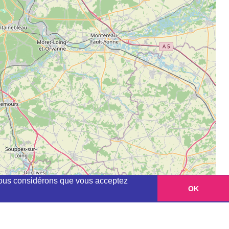
, nous considérons que vous acceptez
OK
Leaflet
|
©
OpenStreetMap
contributors