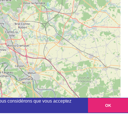
, nous considérons que vous acceptez
OK
Leaflet
|
©
OpenStreetMap
contributors