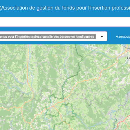
ociation de gestion du fonds pour l'insertion profess
A propos
onds pour l'insertion professionnelle des personnes handicapées