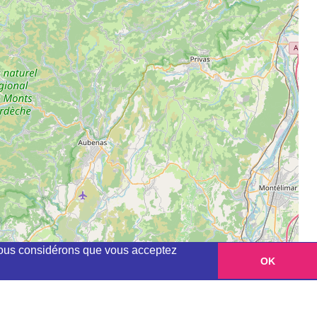
, nous considérons que vous acceptez
OK
Leaflet
|
©
OpenStreetMap
contributors