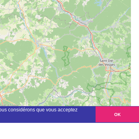
, nous considérons que vous acceptez
OK
Leaflet
|
©
OpenStreetMap
contributors