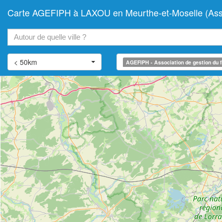
Carte AGEFIPH à LAXOU en Meurthe-et-Moselle (Associ
+
−
< 50km
AGEFIPH - Association de gestion du f