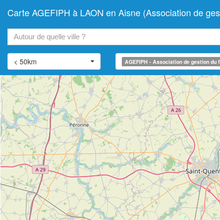
Carte AGEFIPH à LAON en Aisne (Association de gesti
+
−
< 50km
AGEFIPH - Association de gestion du f