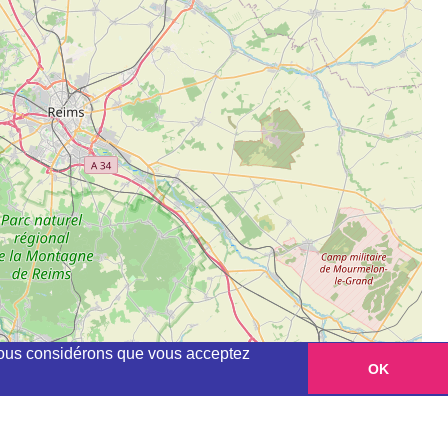
, nous considérons que vous acceptez
OK
Leaflet
|
©
OpenStreetMap
contributors