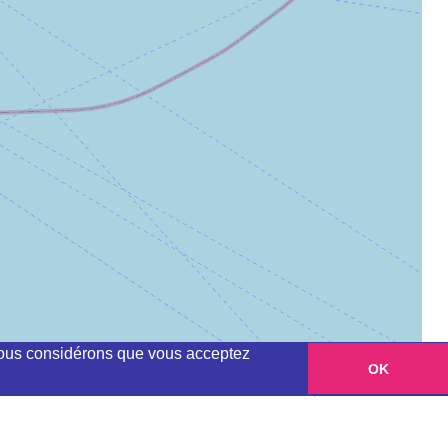
, nous considérons que vous acceptez
OK
Leaflet
|
©
OpenStreetMap
contributors