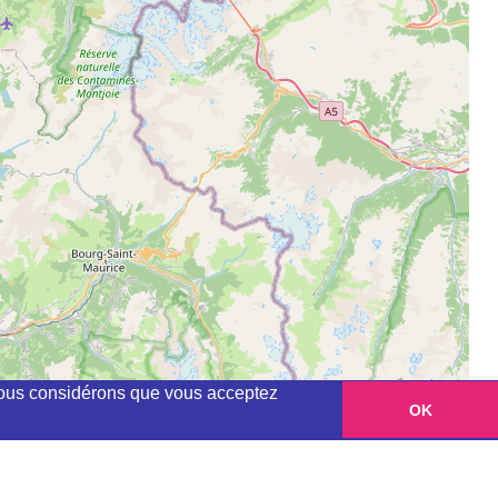
, nous considérons que vous acceptez
OK
Leaflet
|
©
OpenStreetMap
contributors