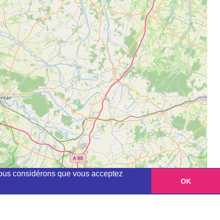
, nous considérons que vous acceptez
OK
Leaflet
|
©
OpenStreetMap
contributors