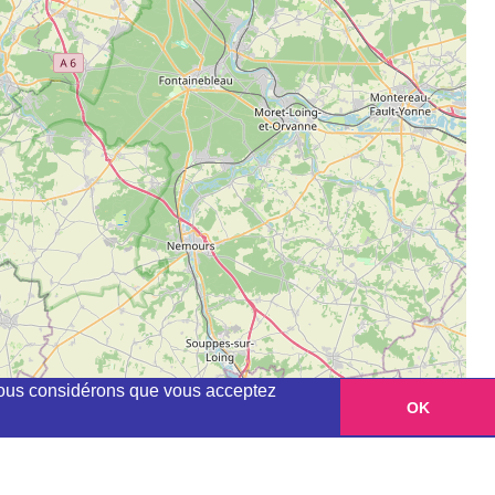
, nous considérons que vous acceptez
OK
Leaflet
|
©
OpenStreetMap
contributors