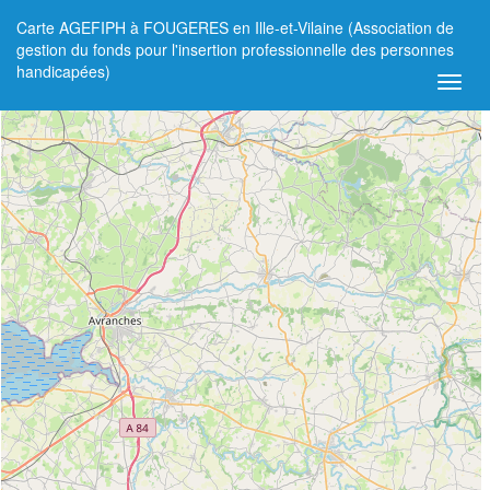
Carte AGEFIPH à FOUGERES en Ille-et-Vilaine (Association de
+
gestion du fonds pour l'insertion professionnelle des personnes
handicapées)
−